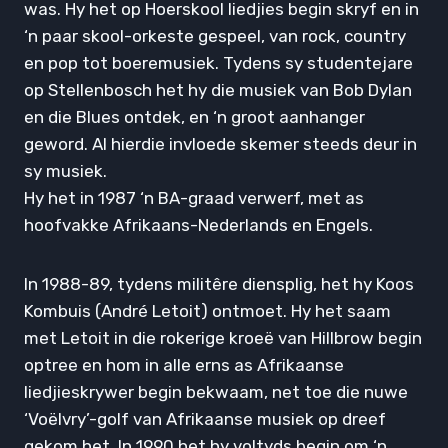
was. Hy het op Hoerskool liedjies begin skryf en in
‘n paar skool-orkeste gespeel, van rock, country
en pop tot boeremusiek. Tydens sy studentejare
op Stellenbosch het hy die musiek van Bob Dylan
en die Blues ontdek, en ‘n groot aanhanger
geword. Al hierdie invloede skemer steeds deur in
sy musiek.
Hy het in 1987 ‘n BA-graad verwerf, met as
hoofvakke Afrikaans-Nederlands en Engels.
In 1988-89, tydens militêre diensplig, het hy Koos
Kombuis (André Letoit) ontmoet. Hy het saam
met Letoit in die rokerige kroeë van Hillbrow begin
optree en hom in alle erns as Afrikaanse
liedjieskrywer begin bekwaam, net toe die nuwe
‘Voëlvry’-golf van Afrikaanse musiek op dreef
gekom het. In 1990 het hy voltyds begin om ‘n